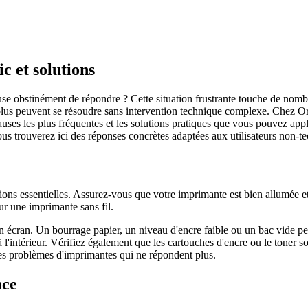
c et solutions
e obstinément de répondre ? Cette situation frustrante touche de nombr
lus peuvent se résoudre sans intervention technique complexe. Chez Ord
auses les plus fréquentes et les solutions pratiques que vous pouvez app
us trouverez ici des réponses concrètes adaptées aux utilisateurs non-t
ns essentielles. Assurez-vous que votre imprimante est bien allumée et 
ur une imprimante sans fil.
n écran. Un bourrage papier, un niveau d'encre faible ou un bac vide p
intérieur. Vérifiez également que les cartouches d'encre ou le toner son
des problèmes d'imprimantes qui ne répondent plus.
nce