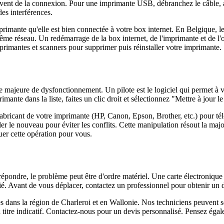
souvent de la connexion. Pour une imprimante USB, débranchez le câble,
es interférences.
primante qu'elle est bien connectée à votre box internet. En Belgique, 
me réseau. Un redémarrage de la box internet, de l'imprimante et de l'o
imantes et scanners pour supprimer puis réinstaller votre imprimante.
se majeure de dysfonctionnement. Un pilote est le logiciel qui permet 
ante dans la liste, faites un clic droit et sélectionnez "Mettre à jour le 
abricant de votre imprimante (HP, Canon, Epson, Brother, etc.) pour tél
ller le nouveau pour éviter les conflits. Cette manipulation résout la ma
tuer cette opération pour vous.
de répondre, le problème peut être d'ordre matériel. Une carte électron
ifié. Avant de vous déplacer, contactez un professionnel pour obtenir un 
dans la région de Charleroi et en Wallonie. Nos techniciens peuvent se 
 titre indicatif. Contactez-nous pour un devis personnalisé. Pensez éga